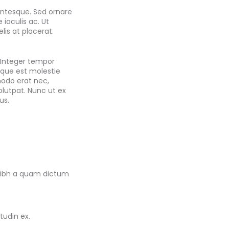
lentesque. Sed ornare
 iaculis ac. Ut
lis at placerat.
 Integer tempor
eque est molestie
modo erat nec,
olutpat. Nunc ut ex
us.
 nibh a quam dictum
tudin ex.