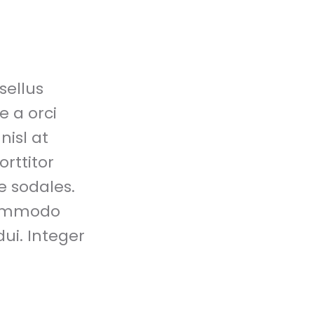
sellus
e a orci
isl at
rttitor
e sodales.
 commodo
ui. Integer