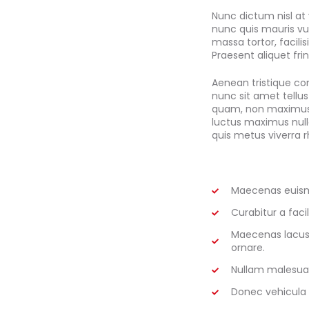
Nunc dictum nisl at 
nunc quis mauris vul
massa tortor, facilis
Praesent aliquet frin
Aenean tristique c
nunc sit amet tellu
quam, non maximus o
luctus maximus nulla
quis metus viverra 
Maecenas euismo
Curabitur a faci
Maecenas lacus 
ornare.
Nullam malesuada f
Donec vehicula v