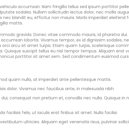
vehicula accumsan. Nam fringilla tellus sed ipsum porttitor pel
putate sodales. Nullam sollicitudin lectus dolor, nec mollis augue
is nec blandit eu, efficitur non mauris. Morbi imperdiet eleifend fe
gilla mattis.
ommodo gravida. Donec vitae commodo mauris, id pharetra dui.
s accumsan lobortis. Vivamus tempor, ex id dignissim sodales, n
rci arcu sit amet turpis. Etiam quam turpis, scelerisque com
. Quisque suscipit tellus eu nisl tempor tempus. Aliquam erat v
rhoncus porttitor sit amet sem. Sed condimentum euismod curs
d quam nulla, at imperdiet ante pellentesque mattis.
lisis dolor. Vivamus nec faucibus ante, in malesuada nibh.
dui, consequat non pretium et, convallis nec nulla. Quisque in
acilisis felis, ut iaculis erat finibus sit amet. Nulla facilisi.
estibulum ultricies. Aliquam eget venenatis risus, pulvinar sollici