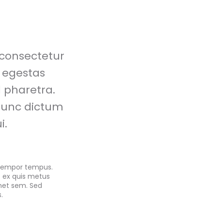
 consectetur
 egestas
 pharetra.
 nunc dictum
i.
l tempor tempus.
t ex quis metus
amet sem. Sed
.