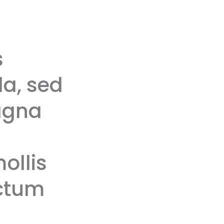
s
la, sed
agna
ollis
ictum