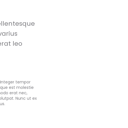
ellentesque
arius
erat leo
 Integer tempor
eque est molestie
modo erat nec,
olutpat. Nunc ut ex
us.