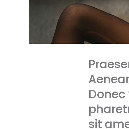
Praesen
Aenean
Donec 
pharet
sit ame