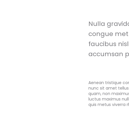
Nulla gravid
congue metu
faucibus nisl
accumsan p
Aenean tristique c
nunc sit amet tellu
quam, non maximus o
luctus maximus nulla
quis metus viverra 