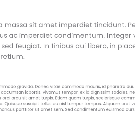
a massa sit amet imperdiet tincidunt. P
s ac imperdiet condimentum. Integer v
 sed feugiat. In finibus dui libero, in plac
retium.
ommodo gravida. Donec vitae commodo mauris, id pharetra dui.
s accumsan lobortis. Vivamus tempor, ex id dignissim sodales, n
rci arcu sit amet turpis. Etiam quam turpis, scelerisque com
. Quisque suscipit tellus eu nisl tempor tempus. Aliquam erat v
rhoncus porttitor sit amet sem. Sed condimentum euismod curs