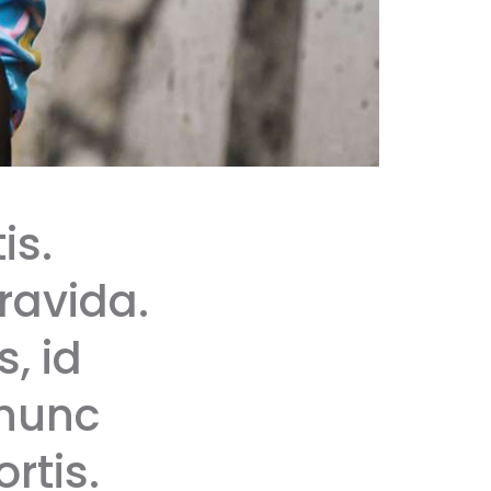
is.
ravida.
, id
 nunc
rtis.